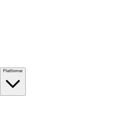
Visa alla →
Plattformar
Google Meet
Zoom
Microsoft Teams
Webex
Telegram
WhatsApp