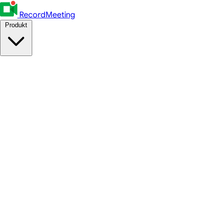
RecordMeeting
Produkt