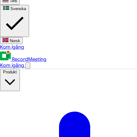
ไทย
Svenska
Norsk
Kom igång
RecordMeeting
Kom igång
Produkt