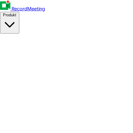
RecordMeeting
Produkt