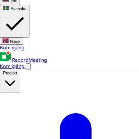
ไทย
Svenska
Norsk
Kom igång
RecordMeeting
Kom igång
Produkt