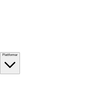
Visa alla →
Plattformar
Google Meet
Zoom
Microsoft Teams
Webex
Telegram
WhatsApp