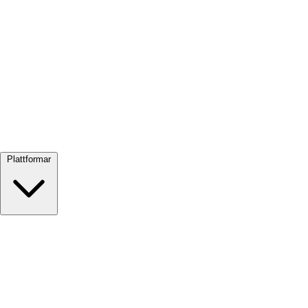
Visa alla →
Plattformar
Google Meet
Zoom
Microsoft Teams
Webex
Telegram
WhatsApp