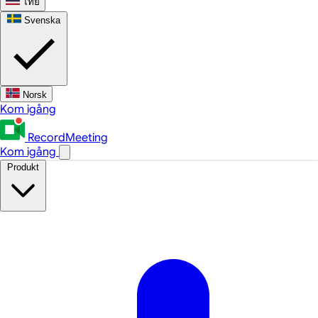
ไทย
Svenska
Norsk
Kom igång
RecordMeeting
Kom igång
Produkt