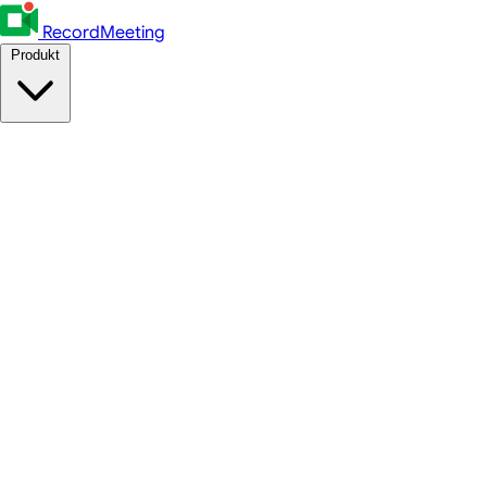
RecordMeeting
Produkt