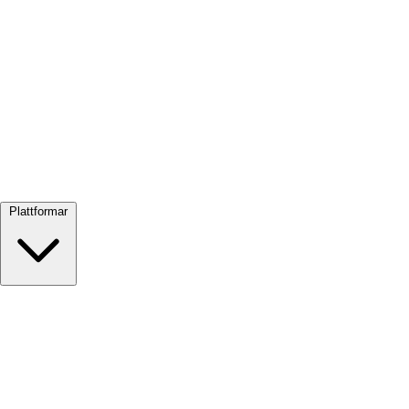
Visa alla →
Plattformar
Google Meet
Zoom
Microsoft Teams
Webex
Telegram
WhatsApp