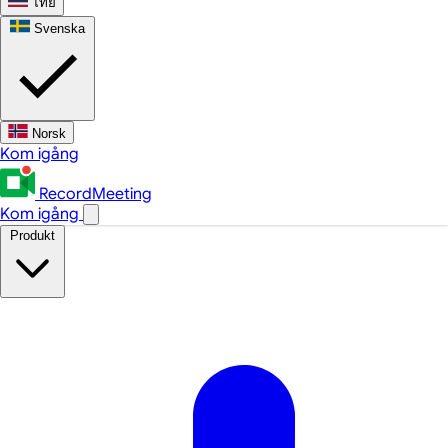
ไทย
Svenska
Norsk
Kom igång
RecordMeeting
Kom igång
Produkt