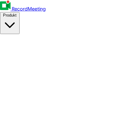
RecordMeeting
Produkt