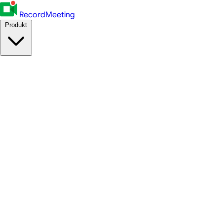
RecordMeeting
Produkt