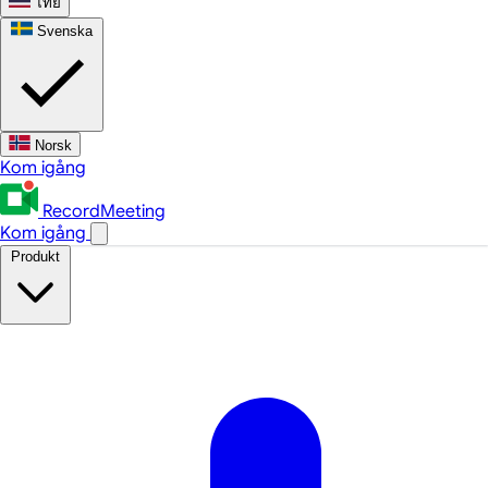
ไทย
Svenska
Norsk
Kom igång
RecordMeeting
Kom igång
Produkt