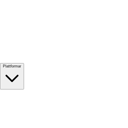
Visa alla →
Plattformar
Google Meet
Zoom
Microsoft Teams
Webex
Telegram
WhatsApp