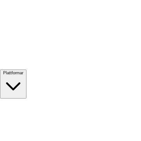
Visa alla →
Plattformar
Google Meet
Zoom
Microsoft Teams
Webex
Telegram
WhatsApp