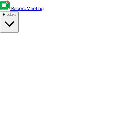
RecordMeeting
Produkt