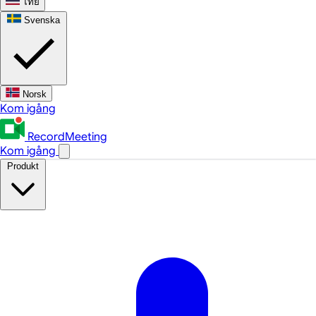
ไทย
Svenska
Norsk
Kom igång
RecordMeeting
Kom igång
Produkt