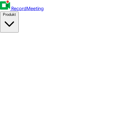
RecordMeeting
Produkt