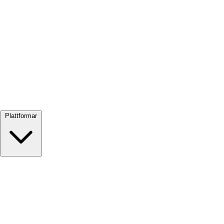
Visa alla →
Plattformar
Google Meet
Zoom
Microsoft Teams
Webex
Telegram
WhatsApp