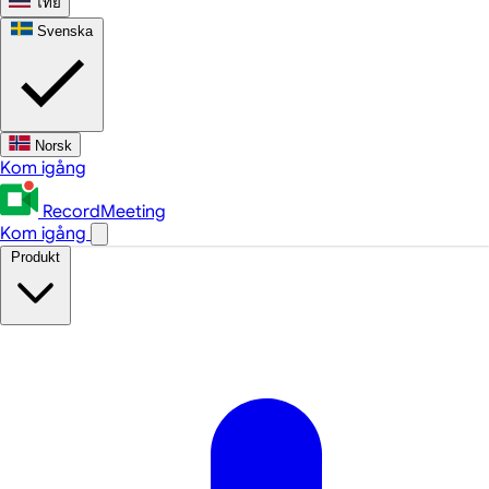
ไทย
Svenska
Norsk
Kom igång
RecordMeeting
Kom igång
Produkt