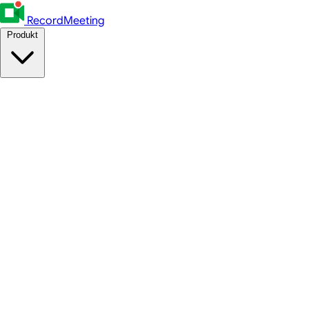
RecordMeeting
Produkt