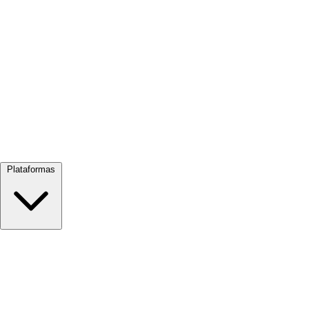
Ver todo →
Plataformas
Google Meet
Zoom
Microsoft Teams
Webex
Telegram