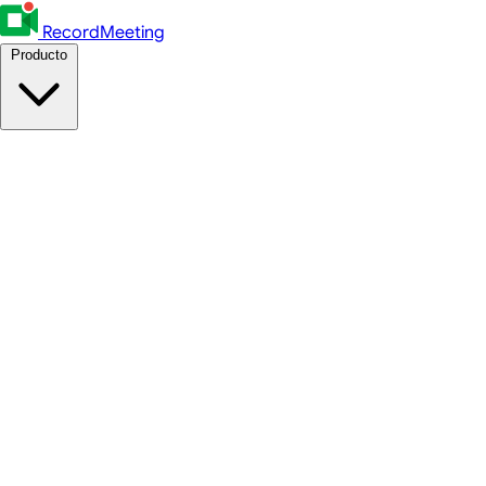
RecordMeeting
Producto