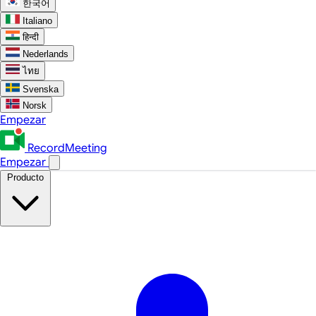
한국어
Italiano
हिन्दी
Nederlands
ไทย
Svenska
Norsk
Empezar
RecordMeeting
Empezar
Producto