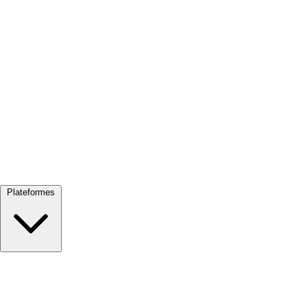
Tout voir →
Plateformes
Google Meet
Zoom
Microsoft Teams