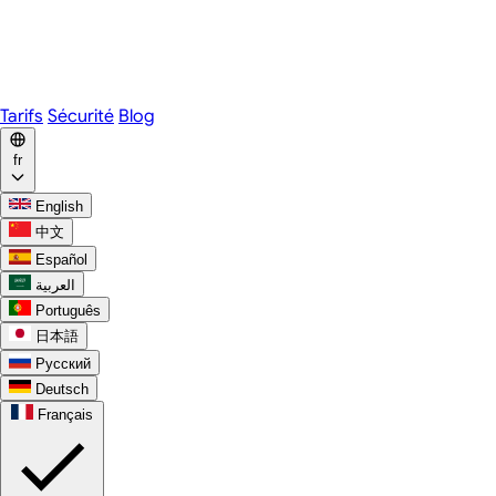
Webex
Telegram
WhatsApp
Discord
Tarifs
Sécurité
Blog
fr
English
中文
Español
العربية
Português
日本語
Русский
Deutsch
Français