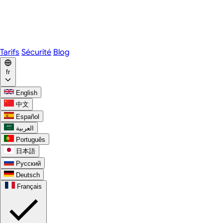
Webex
Telegram
WhatsApp
Discord
Tarifs
Sécurité
Blog
fr
English
中文
Español
العربية
Português
日本語
Русский
Deutsch
Français