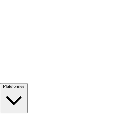
Tout voir →
Plateformes
Google Meet
Zoom
Microsoft Teams