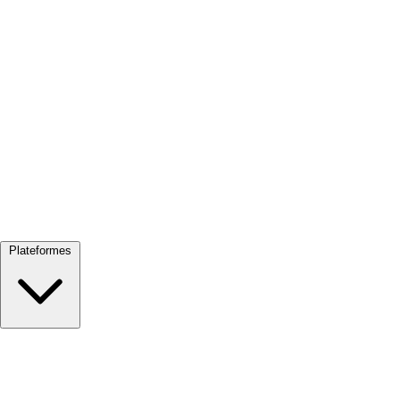
Tout voir →
Plateformes
Google Meet
Zoom
Microsoft Teams