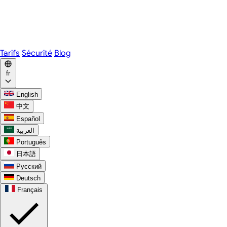
Webex
Telegram
WhatsApp
Discord
Tarifs
Sécurité
Blog
fr
English
中文
Español
العربية
Português
日本語
Русский
Deutsch
Français