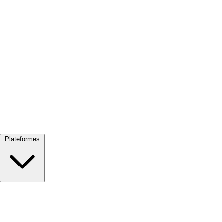
Tout voir →
Plateformes
Google Meet
Zoom
Microsoft Teams