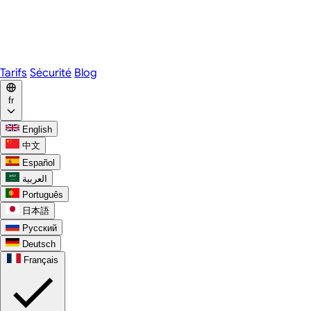
Webex
Telegram
WhatsApp
Discord
Tarifs
Sécurité
Blog
fr
English
中文
Español
العربية
Português
日本語
Русский
Deutsch
Français