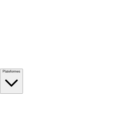
Tout voir →
Plateformes
Google Meet
Zoom
Microsoft Teams