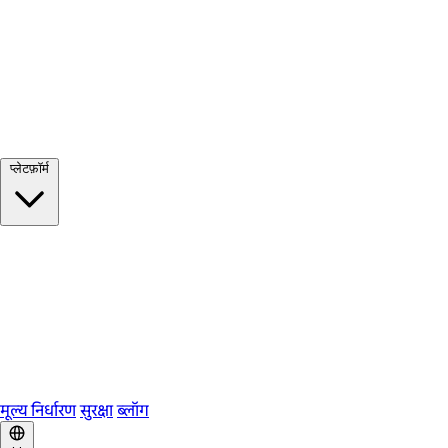
सभी देखें →
प्लेटफ़ॉर्म
Google Meet
Zoom
Microsoft Teams
Webex
Telegram
WhatsApp
Discord
मूल्य निर्धारण
सुरक्षा
ब्लॉग