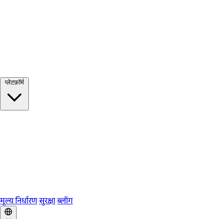
सभी देखें →
प्लेटफ़ॉर्म
Google Meet
Zoom
Microsoft Teams
Webex
Telegram
WhatsApp
Discord
मूल्य निर्धारण
सुरक्षा
ब्लॉग