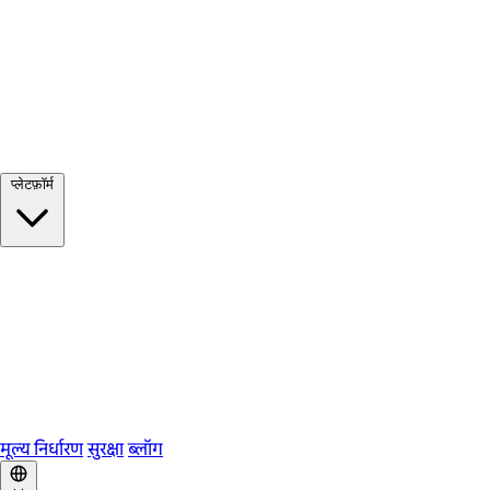
सभी देखें →
प्लेटफ़ॉर्म
Google Meet
Zoom
Microsoft Teams
Webex
Telegram
WhatsApp
Discord
मूल्य निर्धारण
सुरक्षा
ब्लॉग