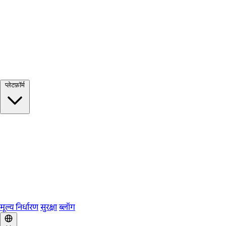
सभी देखें →
प्लेटफ़ॉर्म
Google Meet
Zoom
Microsoft Teams
Webex
Telegram
WhatsApp
Discord
मूल्य निर्धारण
सुरक्षा
ब्लॉग