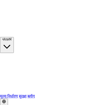
सभी देखें →
प्लेटफ़ॉर्म
Google Meet
Zoom
Microsoft Teams
Webex
Telegram
WhatsApp
Discord
मूल्य निर्धारण
सुरक्षा
ब्लॉग