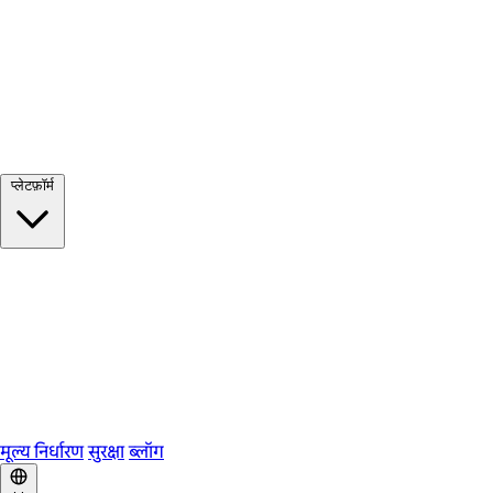
सभी देखें →
प्लेटफ़ॉर्म
Google Meet
Zoom
Microsoft Teams
Webex
Telegram
WhatsApp
Discord
मूल्य निर्धारण
सुरक्षा
ब्लॉग