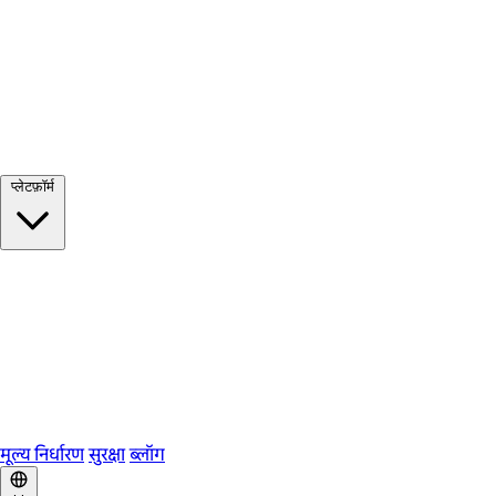
सभी देखें →
प्लेटफ़ॉर्म
Google Meet
Zoom
Microsoft Teams
Webex
Telegram
WhatsApp
Discord
मूल्य निर्धारण
सुरक्षा
ब्लॉग