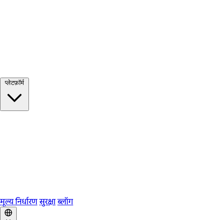
सभी देखें →
प्लेटफ़ॉर्म
Google Meet
Zoom
Microsoft Teams
Webex
Telegram
WhatsApp
Discord
मूल्य निर्धारण
सुरक्षा
ब्लॉग