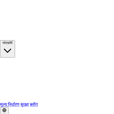
सभी देखें →
प्लेटफ़ॉर्म
Google Meet
Zoom
Microsoft Teams
Webex
Telegram
WhatsApp
Discord
मूल्य निर्धारण
सुरक्षा
ब्लॉग