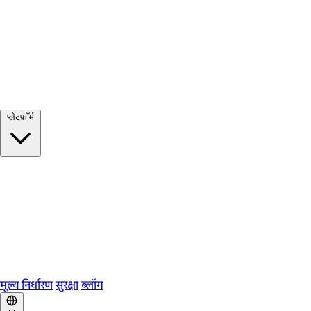
सभी देखें →
प्लेटफ़ॉर्म
Google Meet
Zoom
Microsoft Teams
Webex
Telegram
WhatsApp
Discord
मूल्य निर्धारण
सुरक्षा
ब्लॉग