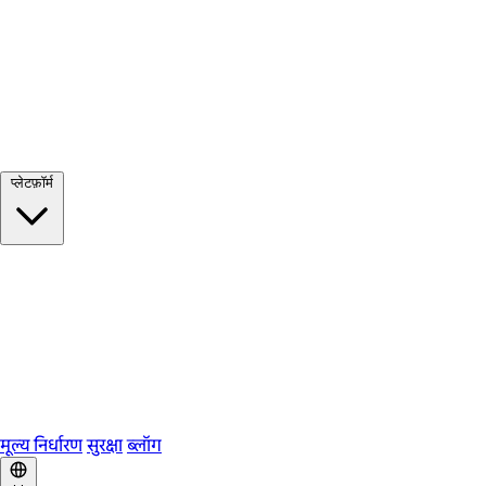
सभी देखें →
प्लेटफ़ॉर्म
Google Meet
Zoom
Microsoft Teams
Webex
Telegram
WhatsApp
Discord
मूल्य निर्धारण
सुरक्षा
ब्लॉग