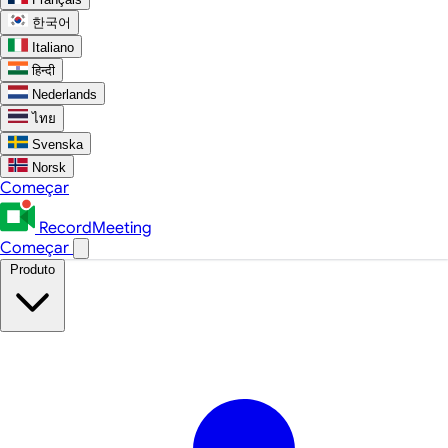
한국어
Italiano
हिन्दी
Nederlands
ไทย
Svenska
Norsk
Começar
RecordMeeting
Começar
Produto