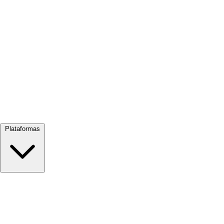
Ver tudo →
Plataformas
Google Meet
Zoom
Microsoft Teams
Webex