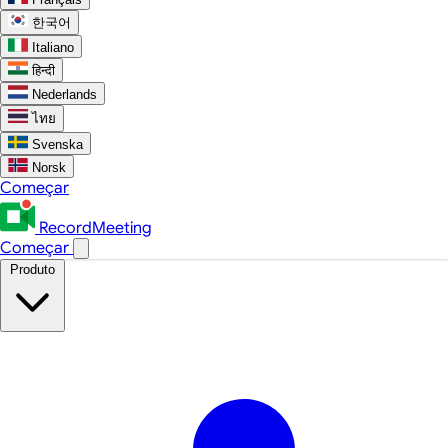
한국어
Italiano
हिन्दी
Nederlands
ไทย
Svenska
Norsk
Começar
RecordMeeting
Começar
Produto