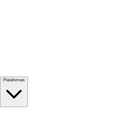
Ver tudo →
Plataformas
Google Meet
Zoom
Microsoft Teams
Webex