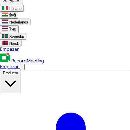
한국어
Italiano
हिन्दी
Nederlands
ไทย
Svenska
Norsk
Empezar
RecordMeeting
Empezar
Producto