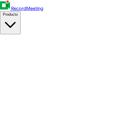
RecordMeeting
Producto