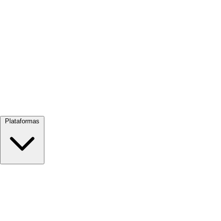
Ver todo →
Plataformas
Google Meet
Zoom
Microsoft Teams
Webex
Telegram