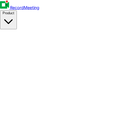
RecordMeeting
Product