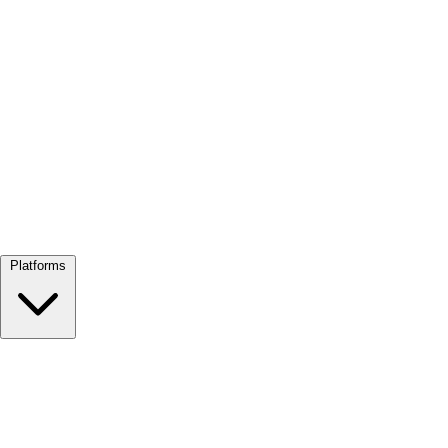
Alles bekijken →
Platforms
Google Meet
Zoom
Microsoft Teams
Webex
Telegram