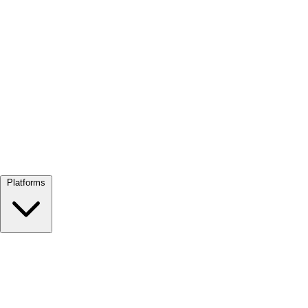
Alles bekijken →
Platforms
Google Meet
Zoom
Microsoft Teams
Webex
Telegram