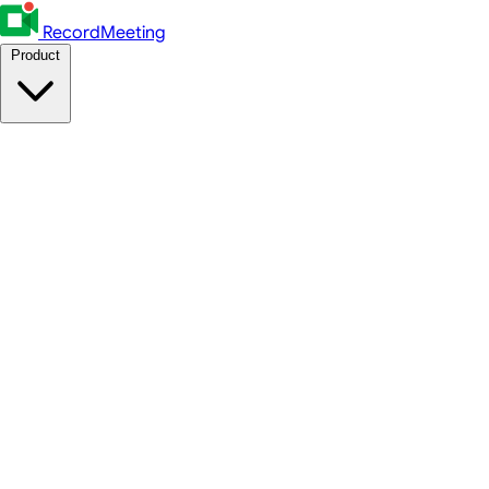
RecordMeeting
Product