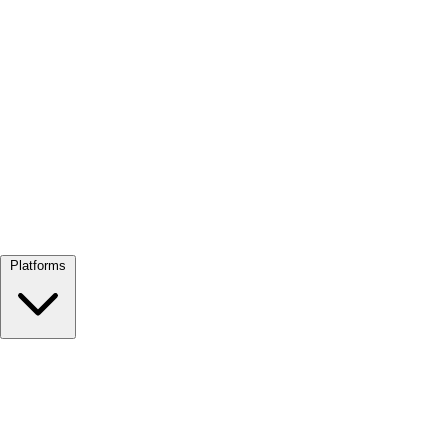
Alles bekijken →
Platforms
Google Meet
Zoom
Microsoft Teams
Webex
Telegram