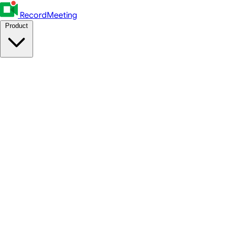
RecordMeeting
Product