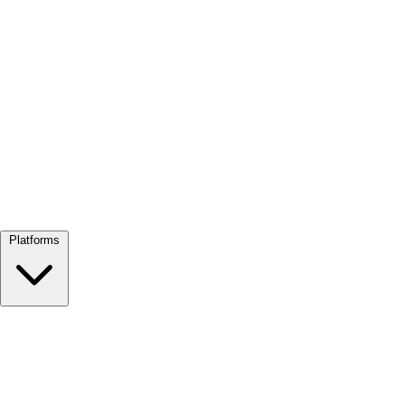
Alles bekijken →
Platforms
Google Meet
Zoom
Microsoft Teams
Webex
Telegram