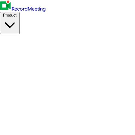
RecordMeeting
Product