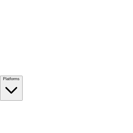
Alles bekijken →
Platforms
Google Meet
Zoom
Microsoft Teams
Webex
Telegram