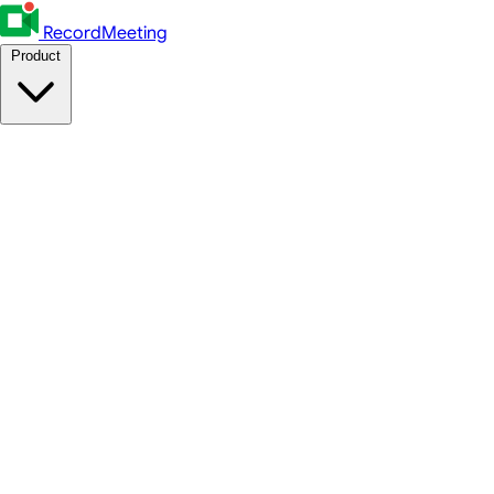
RecordMeeting
Product