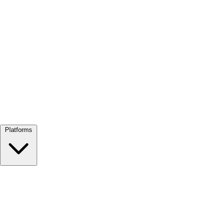
Alles bekijken →
Platforms
Google Meet
Zoom
Microsoft Teams
Webex
Telegram