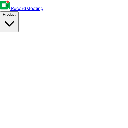
RecordMeeting
Product