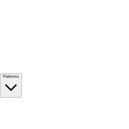
Alles bekijken →
Platforms
Google Meet
Zoom
Microsoft Teams
Webex
Telegram