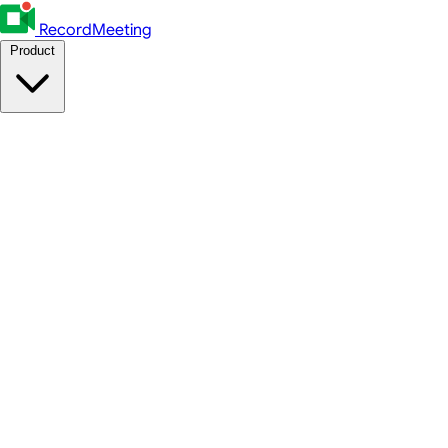
RecordMeeting
Product