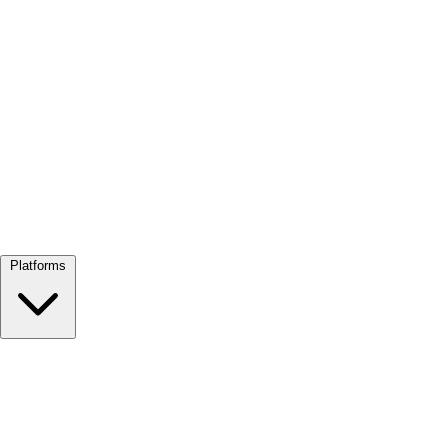
Alles bekijken →
Platforms
Google Meet
Zoom
Microsoft Teams
Webex
Telegram