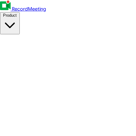
RecordMeeting
Product