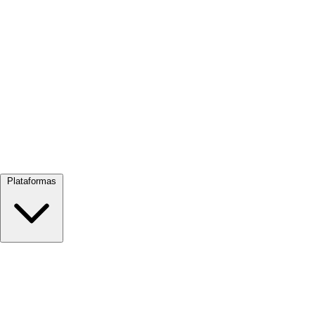
Ver tudo →
Plataformas
Google Meet
Zoom
Microsoft Teams
Webex