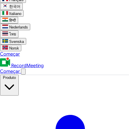
한국어
Italiano
हिन्दी
Nederlands
ไทย
Svenska
Norsk
Começar
RecordMeeting
Começar
Produto