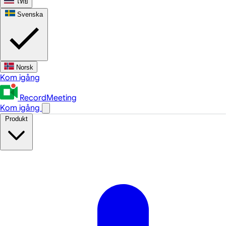
ไทย
Svenska
Norsk
Kom igång
RecordMeeting
Kom igång
Produkt