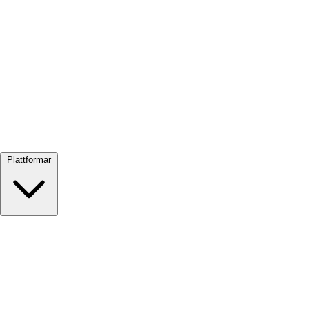
Visa alla →
Plattformar
Google Meet
Zoom
Microsoft Teams
Webex
Telegram
WhatsApp