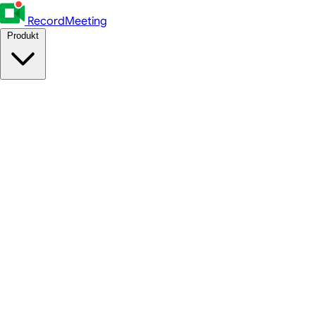
RecordMeeting
Produkt