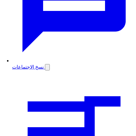
نسخ الاجتماعات