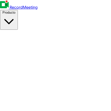
RecordMeeting
Producto