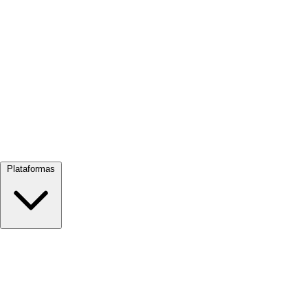
Ver todo →
Plataformas
Google Meet
Zoom
Microsoft Teams
Webex
Telegram