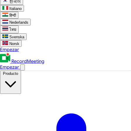
한국어
Italiano
हिन्दी
Nederlands
ไทย
Svenska
Norsk
Empezar
RecordMeeting
Empezar
Producto