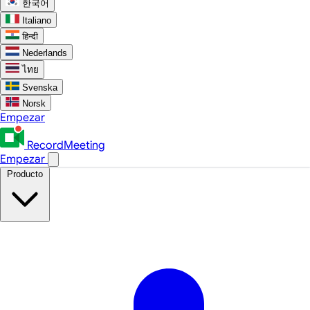
한국어
Italiano
हिन्दी
Nederlands
ไทย
Svenska
Norsk
Empezar
RecordMeeting
Empezar
Producto