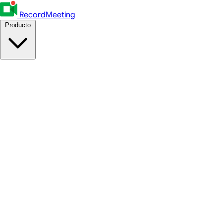
RecordMeeting
Producto