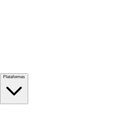
Ver todo →
Plataformas
Google Meet
Zoom
Microsoft Teams
Webex
Telegram