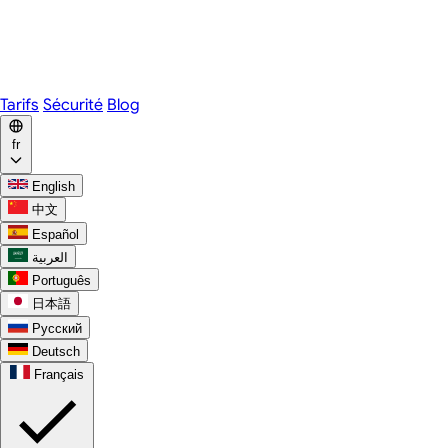
Webex
Telegram
WhatsApp
Discord
Tarifs
Sécurité
Blog
fr
English
中文
Español
العربية
Português
日本語
Русский
Deutsch
Français