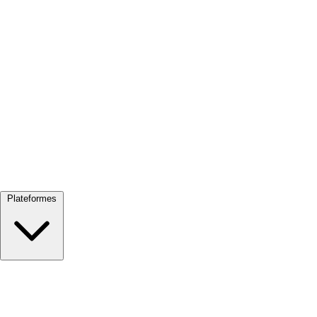
Tout voir →
Plateformes
Google Meet
Zoom
Microsoft Teams