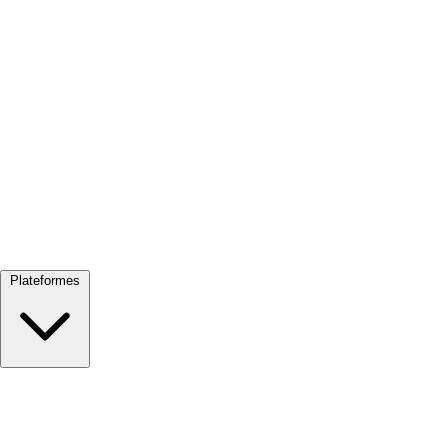
Tout voir →
Plateformes
Google Meet
Zoom
Microsoft Teams