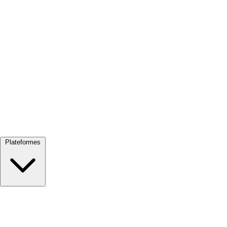
Tout voir →
Plateformes
Google Meet
Zoom
Microsoft Teams