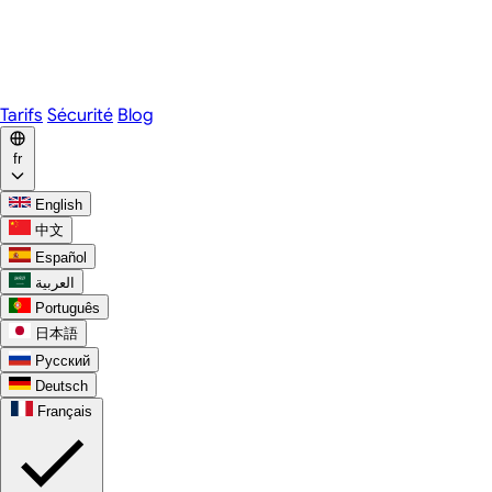
Webex
Telegram
WhatsApp
Discord
Tarifs
Sécurité
Blog
fr
English
中文
Español
العربية
Português
日本語
Русский
Deutsch
Français