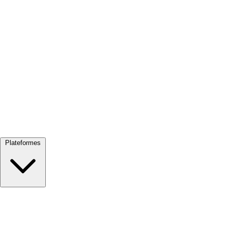
Tout voir →
Plateformes
Google Meet
Zoom
Microsoft Teams