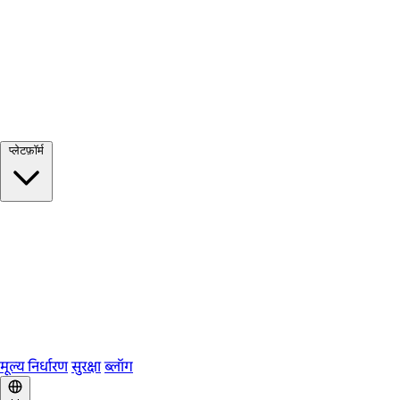
सभी देखें →
प्लेटफ़ॉर्म
Google Meet
Zoom
Microsoft Teams
Webex
Telegram
WhatsApp
Discord
मूल्य निर्धारण
सुरक्षा
ब्लॉग