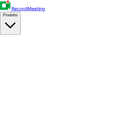
RecordMeeting
Prodotto