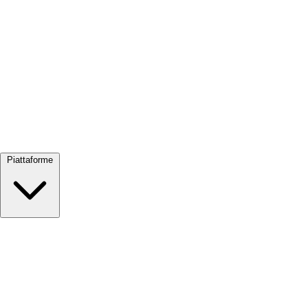
Visualizza tutto →
Piattaforme
Google Meet
Zoom
Microsoft Teams
Webex
Telegram