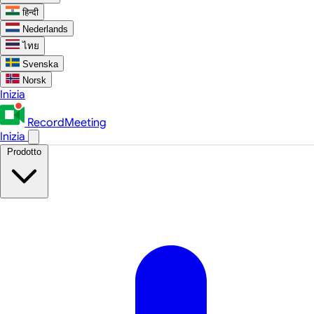
हिन्दी
Nederlands
ไทย
Svenska
Norsk
Inizia
RecordMeeting
Inizia
Prodotto