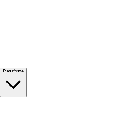
Visualizza tutto →
Piattaforme
Google Meet
Zoom
Microsoft Teams
Webex
Telegram