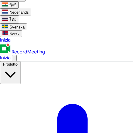
हिन्दी
Nederlands
ไทย
Svenska
Norsk
Inizia
RecordMeeting
Inizia
Prodotto