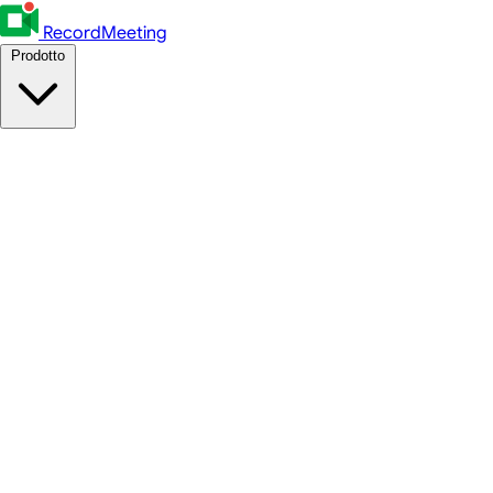
RecordMeeting
Prodotto