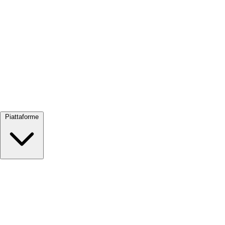
Visualizza tutto →
Piattaforme
Google Meet
Zoom
Microsoft Teams
Webex
Telegram