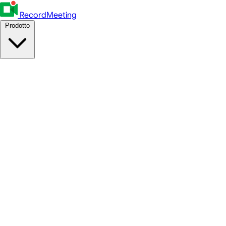
RecordMeeting
Prodotto