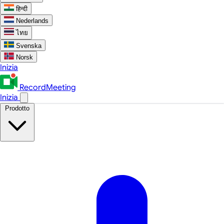
हिन्दी
Nederlands
ไทย
Svenska
Norsk
Inizia
RecordMeeting
Inizia
Prodotto