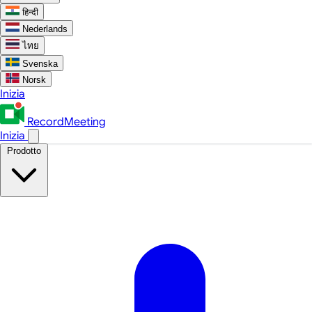
हिन्दी
Nederlands
ไทย
Svenska
Norsk
Inizia
RecordMeeting
Inizia
Prodotto