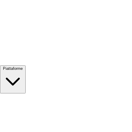
Visualizza tutto →
Piattaforme
Google Meet
Zoom
Microsoft Teams
Webex
Telegram