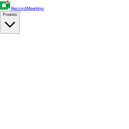
RecordMeeting
Prodotto